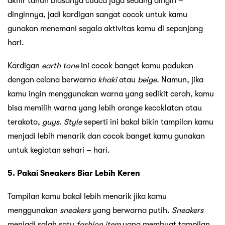
akhir tahun biasanya cuaca juga sedang dingin –
dinginnya, jadi kardigan sangat cocok untuk kamu
gunakan menemani segala aktivitas kamu di sepanjang
hari.
Kardigan
earth tone
ini cocok banget kamu padukan
dengan celana berwarna
khaki
atau
beige.
Namun, jika
kamu ingin menggunakan warna yang sedikit cerah, kamu
bisa memilih warna yang lebih orange kecoklatan atau
terakota,
guys
.
Style
seperti ini bakal bikin tampilan kamu
menjadi lebih menarik dan cocok banget kamu gunakan
untuk kegiatan sehari – hari.
5. Pakai Sneakers Biar Lebih Keren
Tampilan kamu bakal lebih menarik jika kamu
menggunakan
sneakers
yang berwarna putih.
Sneakers
menjadi salah satu
fashion item
yang membuat tampilan