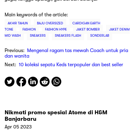
Main keywords of the article:
AKHIR TAHUN
BAJU OVERSIZED
CARDIGAN EARTH
TONE
FASHION
FASHION HYPE
JAKET BOMBER
JAKET DENIM
MID WASH
SNEAKERS
SNEAKERS FLASH
SONDERLAB
Previous:
Mengenal ragam tas mewah Coach untuk pria
dan wanita
Next:
10 koleksi sepatu Keds terpopuler dan best seller
Nikmati promo spesial Atome di H&M
Banjarbaru
Apr 05 2023