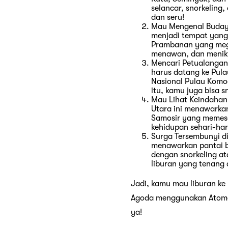
selancar, snorkeling,
dan seru!
Mau Mengenal Budaya
menjadi tempat yang
Prambanan yang mega
menawan, dan menikma
Mencari Petualangan
harus datang ke Pula
Nasional Pulau Komod
itu, kamu juga bisa s
Mau Lihat Keindahan
Utara ini menawarka
Samosir yang memeso
kehidupan sehari-har
Surga Tersembunyi di 
menawarkan pantai be
dengan snorkeling at
liburan yang tenang
Jadi, kamu mau liburan ke
Agoda menggunakan Atome 
ya!