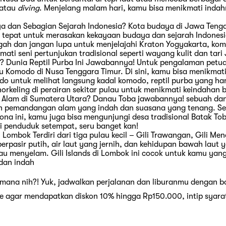
 atau
diving
. Menjelang malam hari, kamu bisa menikmati inda
 dan Sebagian Sejarah Indonesia? Kota budaya di Jawa Tenga
 tepat untuk merasakan kekayaan budaya dan sejarah Indonesi
h dan jangan lupa untuk menjelajahi Kraton Yogyakarta, komp
ti seni pertunjukan tradisional seperti wayang kulit dan ta
? Dunia Reptil Purba Ini Jawabannya! Untuk pengalaman petu
u Komodo di Nusa Tenggara Timur. Di sini, kamu bisa menikmati
o untuk melihat langsung kadal komodo, reptil purba yang hany
norkeling di perairan sekitar pulau untuk menikmati keindahan 
 Alam di Sumatera Utara? Danau Toba jawabannya! sebuah dan
n pemandangan alam yang indah dan suasana yang tenang. Sel
na ini, kamu juga bisa mengunjungi desa tradisional Batak T
i penduduk setempat, seru banget kan!
Lombok Terdiri dari tiga pulau kecil – Gili Trawangan, Gili Meno
rpasir putih, air laut yang jernih, dan kehidupan bawah laut 
au menyelam. Gili Islands di Lombok ini cocok untuk kamu ya
 dan indah
 mana nih?! Yuk, jadwalkan perjalanan dan liburanmu dengan b
agar mendapatkan diskon 10% hingga Rp150.000, intip syara