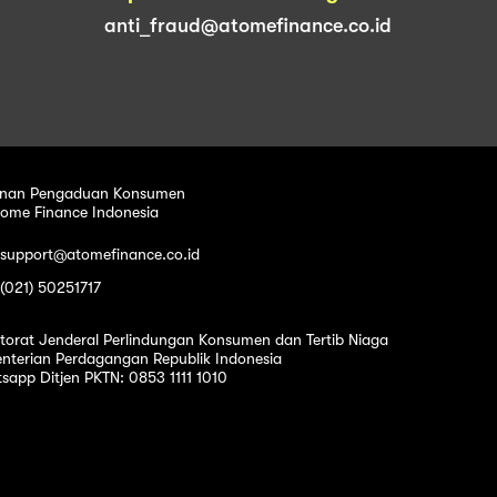
anti_fraud@atomefinance.co.id
nan Pengaduan Konsumen
tome Finance Indonesia
 support@atomefinance.co.id
 (021) 50251717
ktorat Jenderal Perlindungan Konsumen dan Tertib Niaga
nterian Perdagangan Republik Indonesia
sapp Ditjen PKTN: 0853 1111 1010