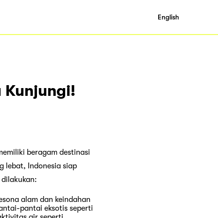
English
 Kunjungi!
emiliki beragam destinasi
g lebat, Indonesia siap
 dilakukan:
pesona alam dan keindahan
ntai-pantai eksotis seperti
tivitas air seperti