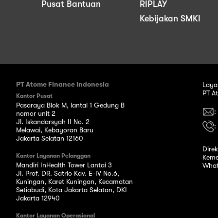
Pusat Bantuan
RIPLAY
Kebijakan SMKI
PT Atome Finance Indonesia
Laya
PT A
Kantor Pusat
Pasaraya Blok M, lantai 1 Gedung B
:
nomor unit 2
Jl. Iskandarsyah II No. 2
:
Melawai, Kebayoran Baru
Jakarta Selatan 12160
Dire
Kantor Layanan Pelanggan
Keme
Mandiri InHealth Tower Lantai 3
What
Jl. Prof. DR. Satrio Kav. E-IV No.6,
Kuningan, Karet Kuningan, Kecamatan
Setiabudi, Kota Jakarta Selatan, DKI
Jakarta 12940
Kantor Layanan Operasional