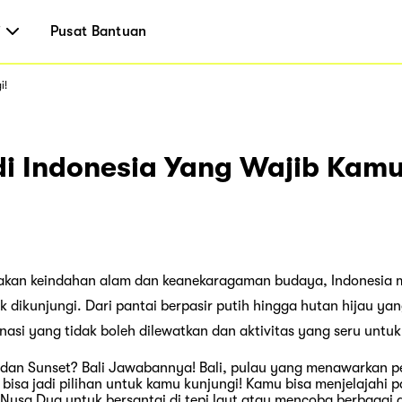
i
Pusat Bantuan
i!
di Indonesia Yang Wajib Kamu
akan keindahan alam dan keanekaragaman budaya, Indonesia m
 dikunjungi. Dari pantai berpasir putih hingga hutan hijau yan
asi yang tidak boleh dilewatkan dan aktivitas yang seru untuk
 dan Sunset? Bali Jawabannya! Bali, pulau yang menawarkan 
isa jadi pilihan untuk kamu kunjungi! Kamu bisa menjelajahi pa
Nusa Dua untuk bersantai di tepi laut atau mencoba berbagai ak