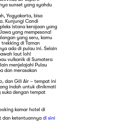
hnya sunset yang syahdu
h, Yogyakarta, bisa
a. Kunjungi Candi
leks istana kerajaan yang
ri Jawa yang mempesona!
alangan yang seru, kamu
 trekking di Taman
a ada di pulau ini. Selain
bawah laut loh!
au vulkanik di Sumatera
ain menjelajahi Pulau
oba dan merasakan
, dan Gili Air – tempat ini
yang indah untuk dinikmati
ng suka dengan tempat
ooking kamar hotel di
t dan ketentuannya
di sini