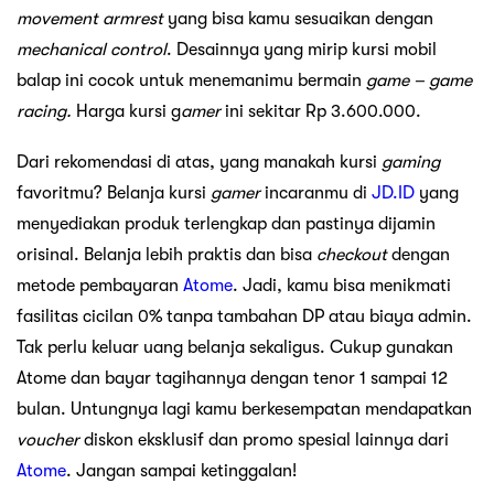
movement armrest
yang bisa kamu sesuaikan dengan
mechanical control
. Desainnya yang mirip kursi mobil
balap ini cocok untuk menemanimu bermain
game – game
racing.
Harga kursi g
amer
ini sekitar Rp 3.600.000.
Dari rekomendasi di atas, yang manakah kursi
gaming
favoritmu? Belanja kursi
gamer
incaranmu di
JD.ID
yang
menyediakan produk terlengkap dan pastinya dijamin
orisinal. Belanja lebih praktis dan bisa
checkout
dengan
metode pembayaran
Atome
. Jadi, kamu bisa menikmati
fasilitas cicilan 0% tanpa tambahan DP atau biaya admin.
Tak perlu keluar uang belanja sekaligus. Cukup gunakan
Atome dan bayar tagihannya dengan tenor 1 sampai 12
bulan. Untungnya lagi kamu berkesempatan mendapatkan
voucher
diskon eksklusif dan promo spesial lainnya dari
Atome
. Jangan sampai ketinggalan!