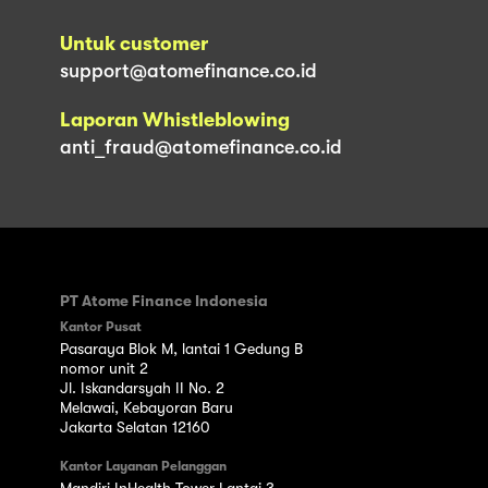
Untuk customer
support@atomefinance.co.id
Laporan Whistleblowing
anti_fraud@atomefinance.co.id
PT Atome Finance Indonesia
Kantor Pusat
Pasaraya Blok M, lantai 1 Gedung B
nomor unit 2
Jl. Iskandarsyah II No. 2
Melawai, Kebayoran Baru
Jakarta Selatan 12160
Kantor Layanan Pelanggan
Mandiri InHealth Tower Lantai 3