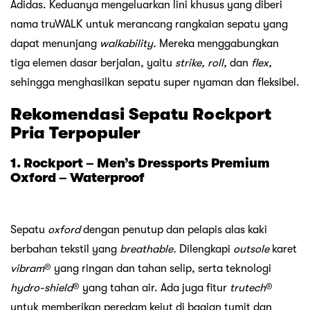
Adidas. Keduanya mengeluarkan lini khusus yang diberi
nama truWALK untuk merancang rangkaian sepatu yang
dapat menunjang
walkability.
Mereka menggabungkan
tiga elemen dasar berjalan, yaitu
strike, roll,
dan
flex,
sehingga menghasilkan sepatu super nyaman dan fleksibel.
Rekomendasi Sepatu Rockport
Pria Terpopuler
1. Rockport – Men’s Dressports Premium
Oxford – Waterproof
Sepatu
oxford
dengan penutup dan pelapis alas kaki
berbahan tekstil yang
breathable.
Dilengkapi
outsole
karet
vibram
® yang ringan dan tahan selip, serta teknologi
hydro-shield
® yang tahan air. Ada juga fitur
trutech
®
untuk memberikan peredam kejut di bagian tumit dan