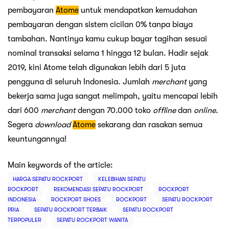
pembayaran
Atome
untuk mendapatkan kemudahan
pembayaran dengan sistem cicilan 0% tanpa biaya
tambahan. Nantinya kamu cukup bayar tagihan sesuai
nominal transaksi selama 1 hingga 12 bulan. Hadir sejak
2019, kini Atome telah digunakan lebih dari 5 juta
pengguna di seluruh Indonesia. Jumlah
merchant
yang
bekerja sama juga sangat melimpah, yaitu mencapai lebih
dari 600
merchant
dengan 70.000 toko
offline
dan
online.
Segera
download
Atome
sekarang dan rasakan semua
keuntungannya!
Main keywords of the article:
HARGA SEPATU ROCKPORT
KELEBIHAN SEPATU
ROCKPORT
REKOMENDASI SEPATU ROCKPORT
ROCKPORT
INDONESIA
ROCKPORT SHOES
ROCKPORT
SEPATU ROCKPORT
PRIA
SEPATU ROCKPORT TERBAIK
SEPATU ROCKPORT
TERPOPULER
SEPATU ROCKPORT WANITA