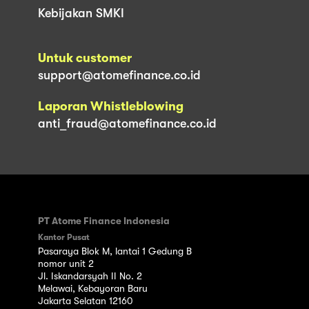
Kebijakan SMKI
Untuk customer
support@atomefinance.co.id
Laporan Whistleblowing
anti_fraud@atomefinance.co.id
PT Atome Finance Indonesia
Kantor Pusat
Pasaraya Blok M, lantai 1 Gedung B
nomor unit 2
Jl. Iskandarsyah II No. 2
Melawai, Kebayoran Baru
Jakarta Selatan 12160