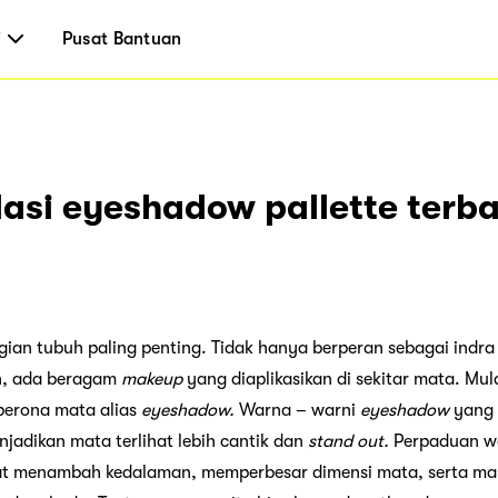
i
Pusat Bantuan
asi eyeshadow pallette terba
ian tubuh paling penting. Tidak hanya berperan sebagai indra 
an, ada beragam
makeup
yang diaplikasikan di sekitar mata. Mu
perona mata alias
eyeshadow.
Warna – warni
eyeshadow
yang 
jadikan mata terlihat lebih cantik dan
stand out.
Perpaduan w
pat menambah kedalaman, memperbesar dimensi mata, serta m