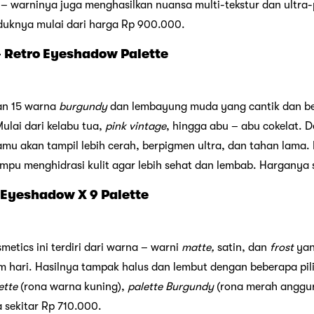
 – warninya juga menghasilkan nuansa multi-tekstur dan ultra-p
duknya mulai dari harga Rp 900.000.
 Retro Eyeshadow Palette
an 15 warna
burgundy
dan lembayung muda yang cantik dan b
ulai dari kelabu tua,
pink vintage
, hingga abu – abu cokelat. D
mu akan tampil lebih cerah, berpigmen ultra, dan tahan lama
mpu menghidrasi kulit agar lebih sehat dan lembab. Harganya s
 Eyeshadow X 9 Palette
etics ini terdiri dari warna – warni
matte,
satin, dan
frost
yan
 hari. Hasilnya tampak halus dan lembut dengan beberapa pil
ette
(rona warna kuning),
palette Burgundy
(rona merah anggur
 sekitar Rp 710.000.