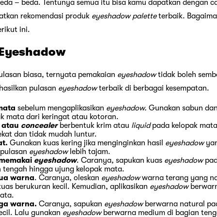
erbeda – beda. Tentunya semua itu bisa kamu dapatkan dengan 
atkan rekomendasi produk
eyeshadow palette
terbaik. Bagaim
ikut ini.
 Eyeshadow
pulasan biasa, ternyata pemakaian
eyeshadow
tidak boleh semb
ghasilkan pulasan
eyeshadow
terbaik di berbagai kesempatan.
 mata
sebelum mengaplikasikan
eyeshadow.
Gunakan sabun dan 
 mata dari keringat atau kotoran.
n
atau
concealer
berbentuk krim atau
liquid
pada kelopak mat
kat dan tidak mudah luntur.
at.
Gunakan kuas kering jika menginginkan hasil
eyeshadow
yan
l pulasan
eyeshadow
lebih tajam.
r memakai
eyeshadow
. Caranya, sapukan kuas
eyeshadow
pad
n tengah hingga ujung kelopak mata.
ua warna
. Caranya, oleskan
eyeshadow
warna terang yang na
as berukuran kecil. Kemudian, aplikasikan
eyeshadow
berwarn
ata.
iga warna.
Caranya, sapukan
eyeshadow
berwarna natural pa
cil. Lalu gunakan
eyeshadow
berwarna medium di bagian ten