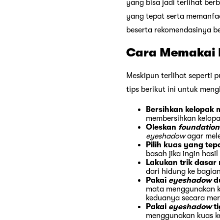
yang bisa jadi terlihat b
yang tepat serta memanfa
beserta rekomendasinya ber
Cara Memakai
Meskipun terlihat seperti 
tips berikut ini untuk men
Bersihkan kelopak
membersihkan kelopak
Oleskan
foundatio
eyeshadow
agar mele
Pilih kuas yang tep
basah jika ingin hasi
Lakukan trik dasa
dari hidung ke bagia
Pakai
eyeshadow
d
mata menggunakan ku
keduanya secara mer
Pakai
eyeshadow
t
menggunakan kuas ke