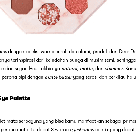
dow
dengan koleksi warna cerah dan alami, produk dari Dear Dah
nanya terinspirasi dari keindahan bunga di musim semi, sehing
ah dan segar. Hasil akhirnya
natural, matte
, dan
shimmer.
Kamu
 perona pipi dengan
matte butter
yang serasi dan berkilau hal
Eye Palette
alet mata serbaguna yang bisa kamu manfaatkan sebagai prime
perona mata, terdapat 8 warna
eyeshadow
cantik yang dapat