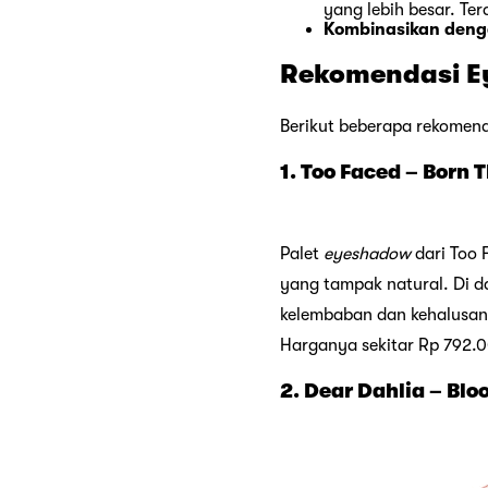
yang lebih besar. Ter
Kombinasikan den
Rekomendasi Ey
Berikut beberapa rekomen
1. Too Faced – Born
Palet
eyeshadow
dari Too 
yang tampak natural. Di 
kelembaban dan kehalusan 
Harganya sekitar Rp 792.
2. Dear Dahlia – Blo