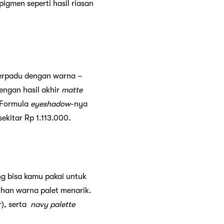
igmen seperti hasil riasan
erpadu dengan warna –
engan hasil akhir
matte
. Formula
eyeshadow
-nya
ekitar Rp 1.113.000.
g bisa kamu pakai untuk
ihan warna palet menarik.
), serta
navy palette