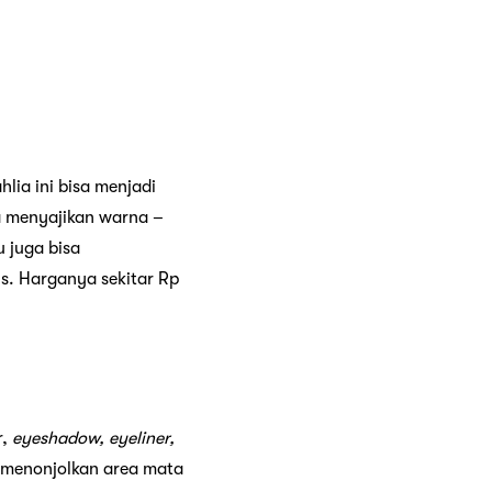
lia ini bisa menjadi
ga menyajikan warna –
 juga bisa
us. Harganya sekitar Rp
r,
eyeshadow, eyeliner,
 menonjolkan area mata