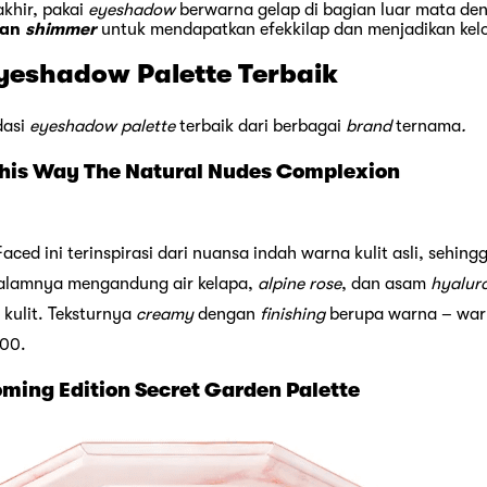
akhir, pakai
eyeshadow
berwarna gelap di bagian luar mata den
gan
shimmer
untuk mendapatkan efekkilap dan menjadikan kelo
eshadow Palette Terbaik
dasi
eyeshadow palette
terbaik dari berbagai
brand
ternama
.
 This Way The Natural Nudes Complexion
Faced ini terinspirasi dari nuansa indah warna kulit asli, sehi
dalamnya mengandung air kelapa,
alpine rose
, dan asam
hyalur
kulit. Teksturnya
creamy
dengan
finishing
berupa warna – war
000.
oming Edition Secret Garden Palette