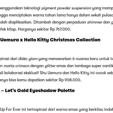
 menggunakan teknologi
pigment powder suspension
yang mampu
ngga menciptakan warna tahan lama hanya dalam sekali pulas
udah diaplikasikan. Ditambah dengan perpaduan
shimmer
dan
g
k kilap. Harganya sekitar Rp 767.000.
 Uemura x Hello Kitty Christmas Collection
spirasi dari disko
glam
yang menawarkan 6 nuansa baru untuk ta
an
matte crimson
dengan
glitter
emas dan tembaga super cantik
 kolaborasi eksklusif Shu Uemura dan Hello Kitty ini cocok se
anya bisa kamu dapatkan sekitar Rp 908.000.
 – Let’s Gold Eyeshadow Palette
 For Ever ini terinspirasi dari warna emas yang berkilau inda