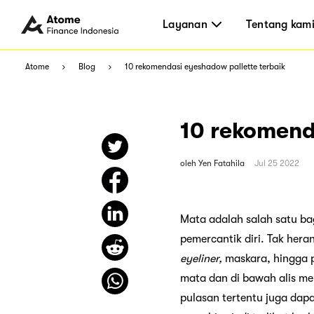
Layanan
Tentang kam
Atome
Blog
10 rekomendasi eyeshadow pallette terbaik
10 rekomend
oleh
Yen Fatahila
Jul 25 2022
Mata adalah salah satu bag
pemercantik diri. Tak her
eyeliner,
maskara, hingga 
mata dan di bawah alis men
pulasan tertentu juga da