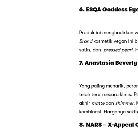
6. ESQA Goddess Ey
Produk ini menghadirkan 
Brand
kosmetik vegan ini
satin, dan
pressed pearl
. 
7. Anastasia Beverly
Yang paling menarik, peron
telah teruji secara klinis.
akhir
matte
dan
shimmer.
M
kombinasi. Harganya sekit
8. NARS – X-Appeal