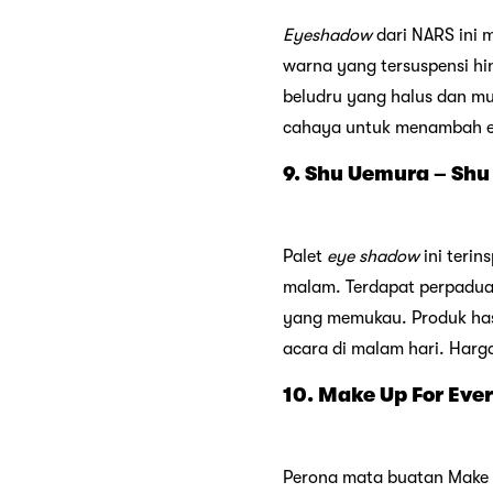
Eyeshadow
dari NARS ini
warna yang tersuspensi hi
beludru yang halus dan m
cahaya untuk menambah efe
9. Shu Uemura – Shu
Palet
eye shadow
ini terin
malam. Terdapat perpadu
yang memukau. Produk hasil
acara di malam hari. Harg
10. Make Up For Ever
Perona mata buatan Make Up