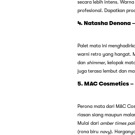
secara lebih intens. Warna
profesional. Dapatkan pro
4. Natasha Denona –
Palet mata ini menghadirk
warni retro yang hangat. M
dan
shimmer,
kelopak mata
juga terasa lembut dan ma
5. MAC Cosmetics –
Perona mata dari MAC Cosm
riasan siang maupun malam
Mulai dari
amber times pal
(rona biru
navy
)
.
Harganya