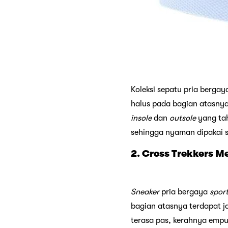
Koleksi sepatu pria bergay
halus pada bagian atasnya.
insole
dan
outsole
yang tah
sehingga nyaman dipakai s
2. Cross Trekkers M
Sneaker
pria bergaya
spor
bagian atasnya terdapat j
terasa pas, kerahnya empu