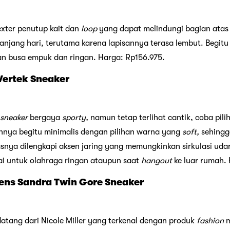
exter penutup kait dan
loop
yang dapat melindungi bagian atas 
anjang hari, terutama karena lapisannya terasa lembut. Begitu
n busa empuk dan ringan. Harga: Rp156.975.
Vertek Sneaker
sneaker
bergaya
sporty,
namun tetap terlihat cantik, coba pilih
lannya begitu minimalis dengan pilihan warna yang
soft,
sehingg
asnya dilengkapi aksen jaring yang memungkinkan sirkulasi ud
i untuk olahraga ringan ataupun saat
hangout
ke luar rumah.
mens Sandra Twin Gore Sneaker
atang dari Nicole Miller yang terkenal dengan produk
fashion