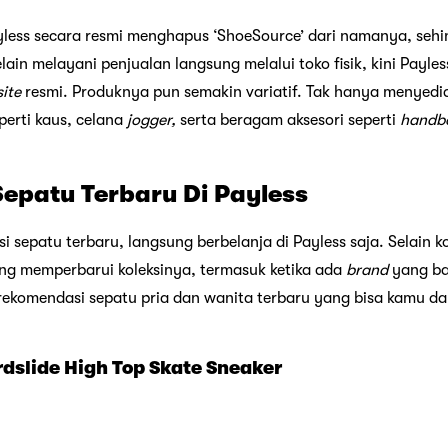
yless secara resmi menghapus ‘ShoeSource’ dari namanya, sehi
ain melayani penjualan langsung melalui toko fisik, kini Payle
ite
resmi. Produknya pun semakin variatif. Tak hanya menyedia
perti kaus, celana
jogger,
serta beragam aksesori seperti
handb
Sepatu Terbaru Di Payless
i sepatu terbaru, langsung berbelanja di Payless saja. Selain k
ing memperbarui koleksinya, termasuk ketika ada
brand
yang bar
rekomendasi sepatu pria dan wanita terbaru yang bisa kamu dap
rdslide High Top Skate Sneaker