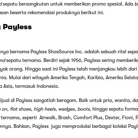
d
sepatu bersangkutan untuk memberikan promo spesial. Ada
b
lasan beserta rekomendasi produknya berikut ini.
g Payless
nya bernama Payless ShoeSource Inc. adalah sebuah ritel sepa
and
sepatu ternama. Berdiri sejak 1956, Payless sering memberik
yak orang. Hingga saat ini Payless telah menjangkau lebih dar
unia. Mulai dari wilayah Amerika Tengah, Karibia, Amerika Selat
a Asia, termasuk Indonesia.
dijual di Payless sangatlah beragam. Baik untuk pria, wanita, d
p on, flat shoes, high heels, wedges, boots,
hingga sepatu forma
d
ternama, seperti Airwalk, Brash, Comfort Plus, Dexter, Fioni, 
innya. Bahkan, Payless juga memproduksi berbagai koleksi Payl