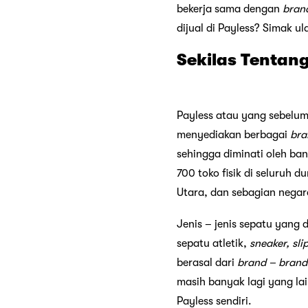
bekerja sama dengan
bran
dijual di Payless? Simak u
Sekilas Tentan
Payless atau yang sebelum
menyediakan berbagai
br
sehingga diminati oleh ban
700 toko fisik di seluruh d
Utara, dan sebagian negar
Jenis – jenis sepatu yang 
sepatu atletik,
sneaker, sli
berasal dari
brand – bran
masih banyak lagi yang la
Payless sendiri.