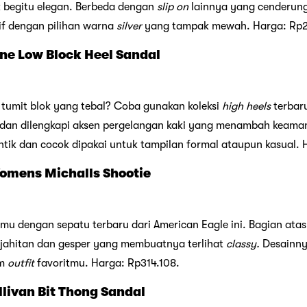
k begitu elegan. Berbeda dengan
slip on
lainnya yang cenderun
tif dengan pilihan warna
silver
yang tampak mewah. Harga: Rp2
ne Low Block Heel Sandal
tumit blok yang tebal? Coba gunakan koleksi
high heels
terbaru
l dan dilengkapi aksen pergelangan kaki yang menambah keama
ik dan cocok dipakai untuk tampilan formal ataupun kasual. 
omens Michalls Shootie
mu dengan sepatu terbaru dari American Eagle ini. Bagian a
n jahitan dan gesper yang membuatnya terlihat
classy.
Desainny
am
outfit
favoritmu. Harga: Rp314.108.
llivan Bit Thong Sandal