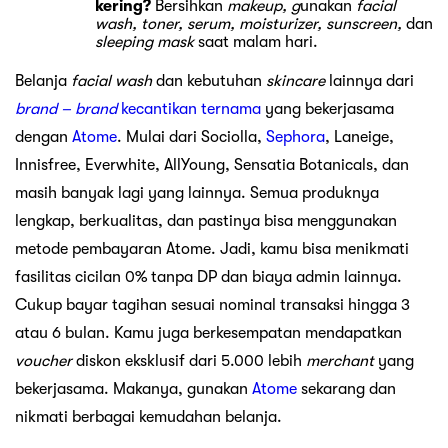
kering?
Bersihkan
makeup, g
unakan
facial
wash, toner, serum, moisturizer, sunscreen,
dan
sleeping mask
saat malam hari.
Belanja
facial wash
dan kebutuhan
skincare
lainnya dari
brand – brand
kecantikan ternama
yang bekerjasama
dengan
Atome
. Mulai dari Sociolla,
Sephora
, Laneige,
Innisfree, Everwhite, AllYoung, Sensatia Botanicals, dan
masih banyak lagi yang lainnya. Semua produknya
lengkap, berkualitas, dan pastinya bisa menggunakan
metode pembayaran Atome. Jadi, kamu bisa menikmati
fasilitas cicilan 0% tanpa DP dan biaya admin lainnya.
Cukup bayar tagihan sesuai nominal transaksi hingga 3
atau 6 bulan. Kamu juga berkesempatan mendapatkan
voucher
diskon eksklusif dari 5.000 lebih
merchant
yang
bekerjasama. Makanya, gunakan
Atome
sekarang dan
nikmati berbagai kemudahan belanja.