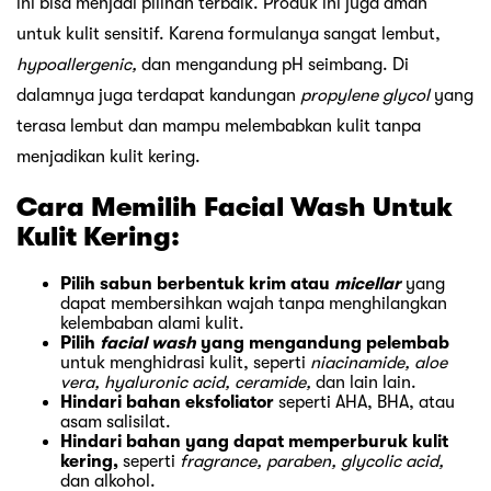
ini bisa menjadi pilihan terbaik. Produk ini juga aman
untuk kulit sensitif. Karena formulanya sangat lembut,
hypoallergenic,
dan mengandung pH seimbang. Di
dalamnya juga terdapat kandungan
propylene glycol
yang
terasa lembut dan mampu melembabkan kulit tanpa
menjadikan kulit kering.
Cara Memilih Facial Wash Untuk
Kulit Kering:
Pilih sabun berbentuk krim atau
micellar
yang
dapat membersihkan wajah tanpa menghilangkan
kelembaban alami kulit.
Pilih
facial wash
yang mengandung pelembab
untuk menghidrasi kulit, seperti
niacinamide, aloe
vera, hyaluronic acid, ceramide,
dan lain lain.
Hindari bahan eksfoliator
seperti AHA, BHA, atau
asam salisilat.
Hindari bahan yang dapat memperburuk kulit
kering,
seperti
fragrance, paraben, glycolic acid,
dan alkohol.