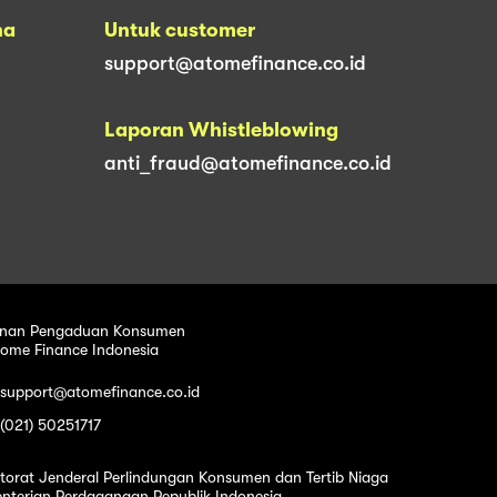
na
Untuk customer
support@atomefinance.co.id
Laporan Whistleblowing
anti_fraud@atomefinance.co.id
nan Pengaduan Konsumen
tome Finance Indonesia
 support@atomefinance.co.id
 (021) 50251717
ktorat Jenderal Perlindungan Konsumen dan Tertib Niaga
nterian Perdagangan Republik Indonesia