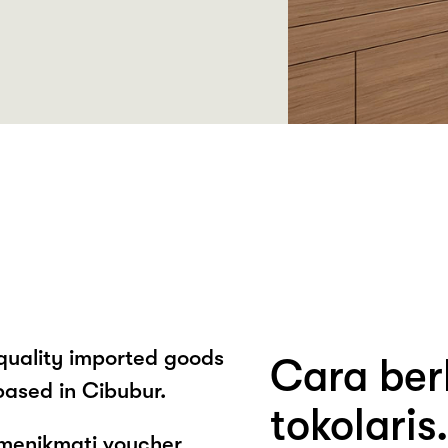
t quality imported goods
Cara ber
based in Cibubur.
tokolari
 menikmati voucher