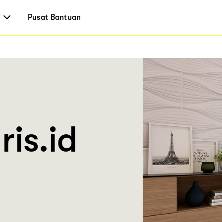
i
Pusat Bantuan
ris.id