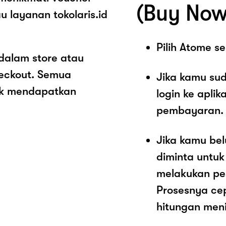
(Buy Now
u layanan tokolaris.id
Pilih Atome 
 dalam store atau
heckout. Semua
Jika kamu sud
ak mendapatkan
login ke aplik
pembayaran.
Jika kamu be
diminta untu
melakukan pe
Prosesnya ce
hitungan meni