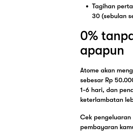
Tagihan pert
30 (sebulan s
0% tanpa
apapun
Atome akan meng
sebesar Rp 50.00
1-6 hari, dan pe
keterlambatan lebi
Cek pengeluaran 
pembayaran kamu 