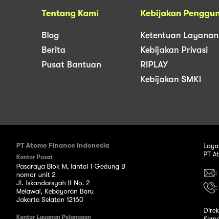
Tentang Kami
Kebijakan Penggu
Blog
Ketentuan Layanan
Berita
Kebijakan Privasi
Pusat Bantuan
RIPLAY
Kebijakan SMKI
PT Atome Finance Indonesia
Laya
PT A
Kantor Pusat
Pasaraya Blok M, lantai 1 Gedung B
:
nomor unit 2
Jl. Iskandarsyah II No. 2
:
Melawai, Kebayoran Baru
Jakarta Selatan 12160
Dire
Kantor Layanan Pelanggan
Keme