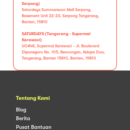
Serpong)
Saturdays Summarecon Mall Serpong,
Basement Unit 22-23, Serpong Tangerang,
Banten, 15810
SATURDAYS (Tangerang - Supermal
Karawaci)
UG#48, Supermal Karawaci - Jl. Boulevard
Diponegoro No. 105, Bencongan, Kelapa Dua,
Tangerang, Banten 15810, Banten, 15810
Tentang Kami
Blog
Berita
Pusat Bantuan