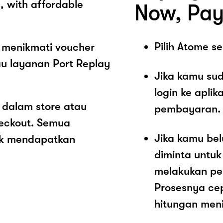
s, with affordable
Now, Pay
Pilih Atome 
 menikmati voucher
au layanan Port Replay
Jika kamu sud
login ke aplik
 dalam store atau
pembayaran.
heckout. Semua
Jika kamu be
ak mendapatkan
diminta untu
melakukan pe
Prosesnya ce
hitungan meni