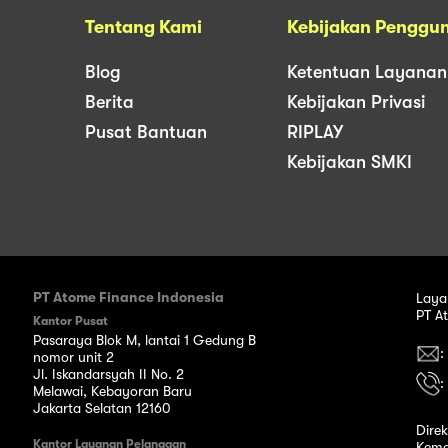
Tentang Kami
Kebijakan Penggu
Blog
Ketentuan Layanan
Berita
Kebijakan Privasi
Pusat Bantuan
RIPLAY
Kebijakan SMKI
PT Atome Finance Indonesia
Laya
PT A
Kantor Pusat
Pasaraya Blok M, lantai 1 Gedung B
:
nomor unit 2
Jl. Iskandarsyah II No. 2
:
Melawai, Kebayoran Baru
Jakarta Selatan 12160
Dire
Kantor Layanan Pelanggan
Keme