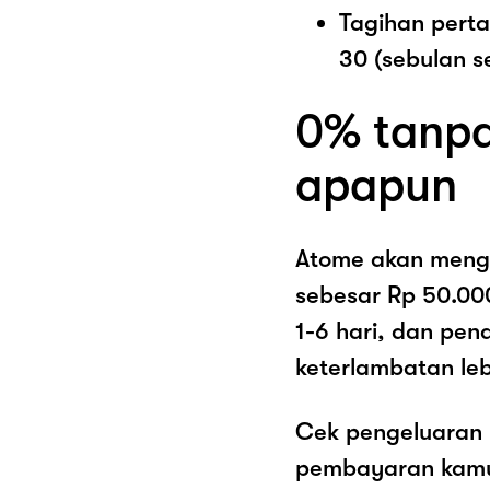
Tagihan pert
30 (sebulan s
0% tanpa
apapun
Atome akan meng
sebesar Rp 50.00
1-6 hari, dan pe
keterlambatan lebi
Cek pengeluaran 
pembayaran kamu 