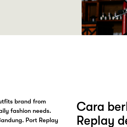
utfits brand from
Cara ber
aily fashion needs.
Replay d
Bandung. Port Replay