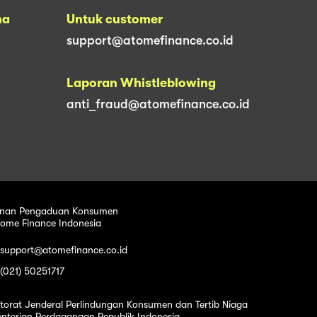
na
Untuk customer
support@atomefinance.co.id
Laporan Whistleblowing
anti_fraud@atomefinance.co.id
nan Pengaduan Konsumen
tome Finance Indonesia
 support@atomefinance.co.id
 (021) 50251717
ktorat Jenderal Perlindungan Konsumen dan Tertib Niaga
nterian Perdagangan Republik Indonesia