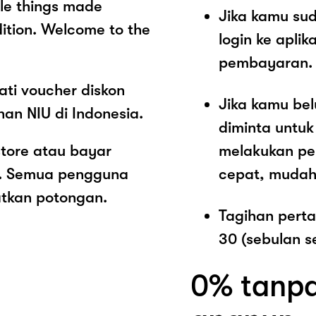
ble things made
Jika kamu sud
dition. Welcome to the
login ke aplik
pembayaran.
ti voucher diskon
Jika kamu be
an NIU di Indonesia.
diminta untu
store atau bayar
melakukan pe
ut. Semua pengguna
cepat, mudah
atkan potongan.
Tagihan pert
30 (sebulan s
0% tanpa