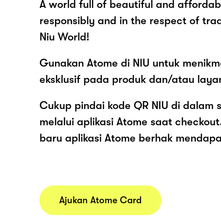
A world full of beautiful and afforda
responsibly and in the respect of tra
Niu World!
Gunakan Atome di NIU untuk menikma
eksklusif pada produk dan/atau layan
Cukup pindai kode QR NIU di dalam 
melalui aplikasi Atome saat checko
baru aplikasi Atome berhak mendap
Ajukan Atome Card