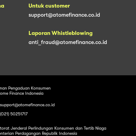
na
Untuk customer
support@atomefinance.co.id
Laporan Whistleblowing
anti_fraud@atomefinance.co.id
nan Pengaduan Konsumen
tome Finance Indonesia
 support@atomefinance.co.id
 (021) 50251717
ktorat Jenderal Perlindungan Konsumen dan Tertib Niaga
nterian Perdagangan Republik Indonesia