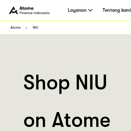
Layanan
Tentang kam
Atome
NIU
Shop NIU
on Atome