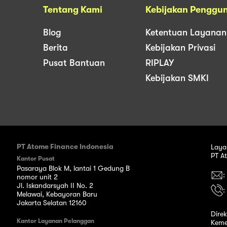
Tentang Kami
Kebijakan Penggu
Blog
Ketentuan Layanan
Berita
Kebijakan Privasi
Pusat Bantuan
RIPLAY
Kebijakan SMKI
PT Atome Finance Indonesia
Laya
PT A
Kantor Pusat
Pasaraya Blok M, lantai 1 Gedung B
:
nomor unit 2
Jl. Iskandarsyah II No. 2
:
Melawai, Kebayoran Baru
Jakarta Selatan 12160
Dire
Kantor Layanan Pelanggan
Keme