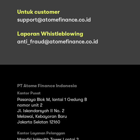
Untuk customer
support@atomefinance.co.id
Laporan Whistleblowing
anti_fraud@atomefinance.co.id
PT Atome Finance Indonesia
Kantor Pusat
Pasaraya Blok M, lantai 1 Gedung B
nomor unit 2
Jl. Iskandarsyah II No. 2
Melawai, Kebayoran Baru
Jakarta Selatan 12160
Kantor Layanan Pelanggan
Mandiri InHealth Tower Lantai 3