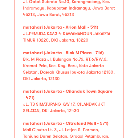
Jl. Gatot Subroto No.10, Karangmalang, Kec.
Indramayu, Kabupaten Indramayu, Jawa Barat
45213, Jawa Barat, 45213
matahari (Jakarta - Arion Mall - 511)
JL.PEMUDA KAV.3-4 RAWAMANGUN JAKARTA
TIMUR 13220, DKI Jakarta, 13220
matahari (Jakarta - Blok M Plaza - 716)
Blk. M Plaza Jl. Bulungan No.76, RT.6/RW.6,
Kramat Pela, Kec. Kby. Baru, Kota Jakarta
Selatan, Daerah Khusus Ibukota Jakarta 12130,
DKI Jakarta, 12130
matahari (Jakarta - Cilandak Town Square
- 471)
JL. TB SIMATUPANG KAV 17, CILANDAK JKT
SELATAN, DKI Jakarta, 12430
matahari (Jakarta - Citraland Mall - 571)
Mall Ciputra Lt. 3, Jl. Letjen S. Parman,
Tanjung Duren Selatan, Grogol Petamburan,