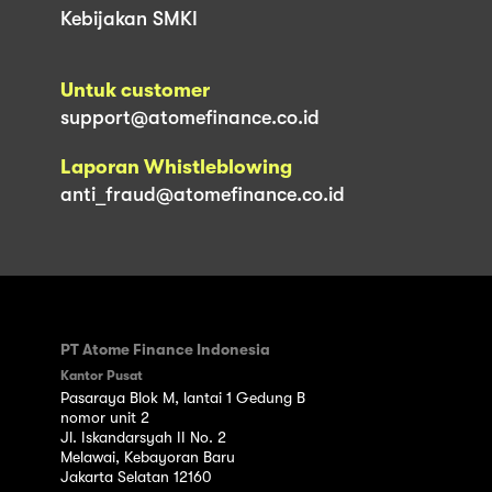
Kebijakan SMKI
Untuk customer
support@atomefinance.co.id
Laporan Whistleblowing
anti_fraud@atomefinance.co.id
PT Atome Finance Indonesia
Kantor Pusat
Pasaraya Blok M, lantai 1 Gedung B
nomor unit 2
Jl. Iskandarsyah II No. 2
Melawai, Kebayoran Baru
Jakarta Selatan 12160