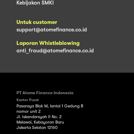
Kebijakan SMKI
Untuk customer
support@atomefinance.co.id
Laporan Whistleblowing
anti_fraud@atomefinance.co.id
PT Atome Finance Indonesia
Kantor Pusat
Pasaraya Blok M, lantai 1 Gedung B
nomor unit 2
Jl. Iskandarsyah II No. 2
Melawai, Kebayoran Baru
Jakarta Selatan 12160