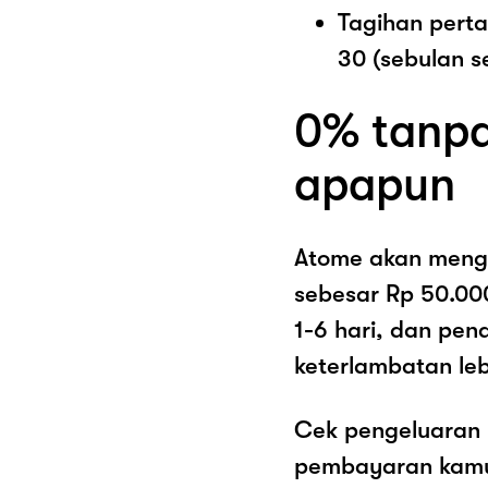
Tagihan pert
30 (sebulan s
0% tanpa
apapun
Atome akan meng
sebesar Rp 50.00
1-6 hari, dan pe
keterlambatan lebi
Cek pengeluaran 
pembayaran kamu 