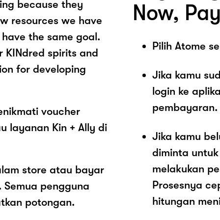
ving because they
Now, Pay
 few resources we have
o have the same goal.
Pilih Atome 
or KINdred spirits and
sion for developing
Jika kamu sud
login ke aplik
pembayaran.
enikmati voucher
 layanan Kin + Ally di
Jika kamu be
diminta untu
melakukan pe
alam store atau bayar
Prosesnya ce
ut. Semua pengguna
hitungan meni
atkan potongan.