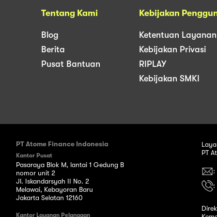
Tentang Kami
Kebijakan Penggu
Blog
Ketentuan Layanan
Berita
Kebijakan Privasi
Pusat Bantuan
RIPLAY
Kebijakan SMKI
PT Atome Finance Indonesia
Laya
PT A
Kantor Pusat
Pasaraya Blok M, lantai 1 Gedung B
:
nomor unit 2
Jl. Iskandarsyah II No. 2
:
Melawai, Kebayoran Baru
Jakarta Selatan 12160
Dire
Kantor Layanan Pelanggan
Keme