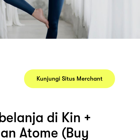
Kunjungi Situs Merchant
elanja di Kin +
gan Atome (Buy