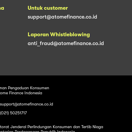
na
Untuk customer
support@atomefinance.co.id
Laporan Whistleblowing
anti_fraud@atomefinance.co.id
nan Pengaduan Konsumen
tome Finance Indonesia
 support@atomefinance.co.id
 (021) 50251717
ktorat Jenderal Perlindungan Konsumen dan Tertib Niaga
nterian Perdagangan Republik Indonesia