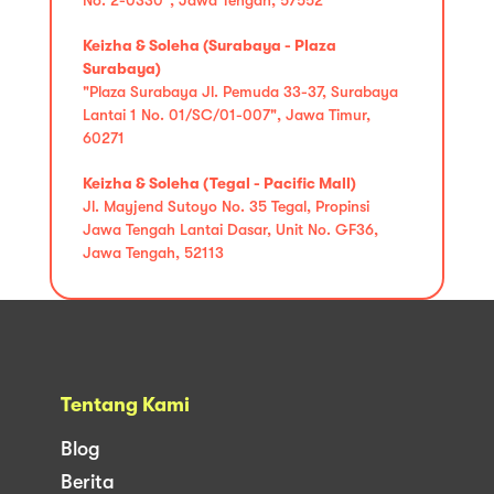
Keizha & Soleha (Surabaya - Plaza
Surabaya)
"Plaza Surabaya Jl. Pemuda 33-37, Surabaya
Lantai 1 No. 01/SC/01-007", Jawa Timur,
60271
Keizha & Soleha (Tegal - Pacific Mall)
Jl. Mayjend Sutoyo No. 35 Tegal, Propinsi
Jawa Tengah Lantai Dasar, Unit No. GF36,
Jawa Tengah, 52113
Tentang Kami
Blog
Berita