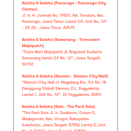
Keizha & Soleha (Ponorogo - Ponorogo City
Center)
Jl. Ir. H. Juanda No. 19&21, Kel. Tonatan, Kec.
Ponorogo, Jawa Timur Lantai GF, Unit No. GF
- 25-26 , Jawa Timur, 63475
Keizha & Soleha (Semarang - Transmart
Majapahit)
"Trans Mart Majapahit JL BrigJend Sudiarto
Semarang lantai GF No. 12", Jawa Tengah,
50192
Keizha & Soleha (Sleman - Sleman City Mall)
"Sleman City Hall Jl. Magelang Km. 9,6 No. 18
Denggung Tridadi Sleman, D.I. Yogyakarta
Lantai 1, Unit No. 10", DI Yogyakarta, 55511
Keizha & Soleha (Solo - The Park Solo)
"The Park Solo Jl. Ir. Soekarno, Dusun II,
Madegondo, Kec. Grogol, Kabupaten
Sukoharjo, Jawa Tengah 57552 Lantai 2, Unit
No. 2-0330", Jawa Tengah, 57552