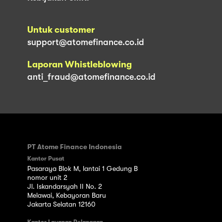
Untuk customer
support@atomefinance.co.id
Laporan Whistleblowing
anti_fraud@atomefinance.co.id
PT Atome Finance Indonesia
Kantor Pusat
Pasaraya Blok M, lantai 1 Gedung B
nomor unit 2
Jl. Iskandarsyah II No. 2
Melawai, Kebayoran Baru
Jakarta Selatan 12160
Kantor Layanan Pelanggan