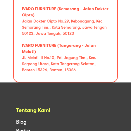
IVARO FURNITURE (Semarang - Jalan Dokter
Cipto)
Jalan Dokter Cipto No.29, Kebonagung, Kec.
Semarang Tim., Kota Semarang, Jawa Tengah
50123, Jawa Tengah, 50123
IVARO FURNITURE (Tangerang - Jalan
Melati)
Jl. Melati III No.10, Pd. Jagung Tim., Kec.
Serpong Utara, Kota Tangerang Selatan,
Banten 15326, Banten, 15326
Tentang Kami
Blog
Berita