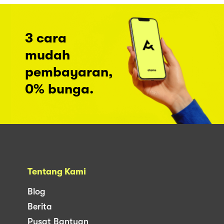
3 cara
mudah
pembayaran,
0% bunga.
Tentang Kami
Blog
Berita
Pusat Bantuan