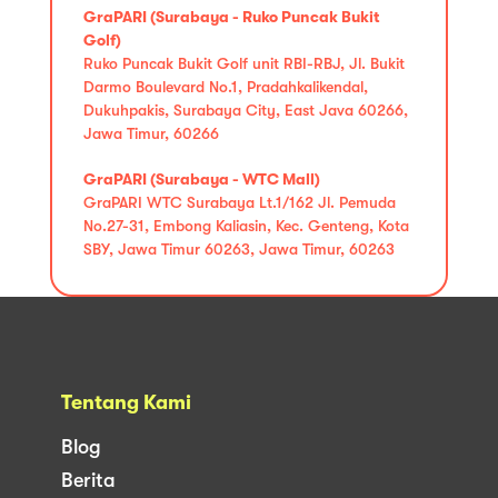
GraPARI (Surabaya - Ruko Puncak Bukit
Golf)
Ruko Puncak Bukit Golf unit RBI-RBJ, Jl. Bukit
Darmo Boulevard No.1, Pradahkalikendal,
Dukuhpakis, Surabaya City, East Java 60266,
Jawa Timur, 60266
GraPARI (Surabaya - WTC Mall)
GraPARI WTC Surabaya Lt.1/162 Jl. Pemuda
No.27-31, Embong Kaliasin, Kec. Genteng, Kota
SBY, Jawa Timur 60263, Jawa Timur, 60263
Tentang Kami
Blog
Berita