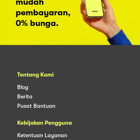
mudah
pembayaran,
0% bunga.
Tentang Kami
Blog
Berita
Pusat Bantuan
Kebijakan Pengguna
Ketentuan Layanan