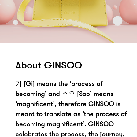
About GINSOO
기 [Gi] means the ‘process of
becoming’ and 소오 [Soo] means
‘magnificent’, therefore GINSOO is
meant to translate as ‘the process of
becoming magnificent’. GINSOO
celebrates the process, the journey,