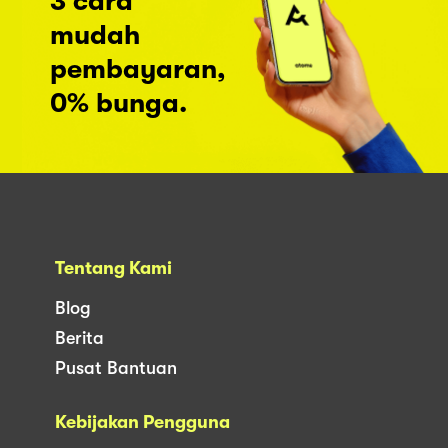
3 cara
mudah
pembayaran,
0% bunga.
Tentang Kami
Blog
Berita
Pusat Bantuan
Kebijakan Pengguna