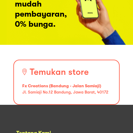
mudah
pembayaran,
0% bunga.
Temukan store
Fx Creations (Bandung - Jalan Samiaji)
Jl. Samiaji No.12 Bandung, Jawa Barat, 40172
Tentang Kami