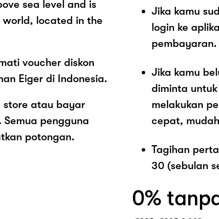
ove sea level and is
Jika kamu sud
 world, located in the
login ke aplik
pembayaran.
mati voucher diskon
Jika kamu be
an Eiger di Indonesia.
diminta untu
 store atau bayar
melakukan pe
ut. Semua pengguna
cepat, mudah
atkan potongan.
Tagihan pert
30 (sebulan s
0% tanpa