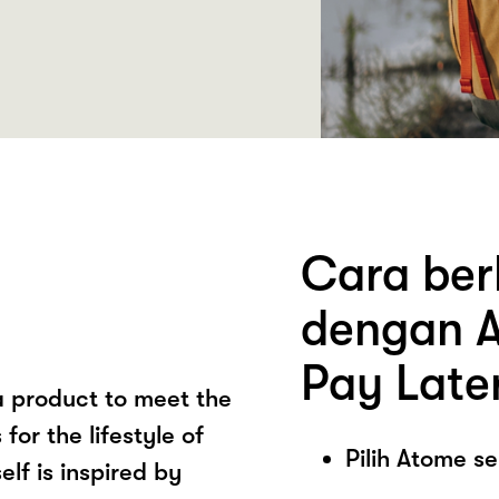
Cara berb
dengan A
Pay Late
a product to meet the
or the lifestyle of
Pilih Atome 
lf is inspired by