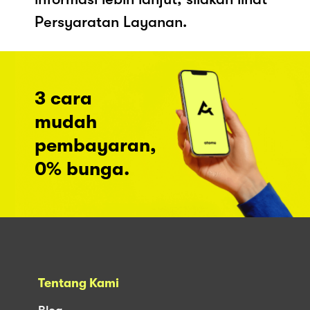
Persyaratan Layanan.
3 cara
mudah
pembayaran,
0% bunga.
Tentang Kami