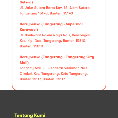
Sutera)
Jl. Jalur Sutera Barat Kav. 16. Alam Sutera -
Tangerang 15143, Banten, 15143
Berrybenka (Tangerang - Supermal
Karawaci)
Jl. Boulevard Palem Raya No.7, Bencongan,
Kec. Klp. Dua, Tangerang, Banten 15810,
Banten, 15810
Berrybenka (Tangerang - Tangerang City
Mall)
Tangcity Mall ,Jl. Jenderal Sudirman No.1,
Cikokol, Kec. Tangerang, Kota Tangerang,
Banten 15117, Banten, 15117
Tentang Kami