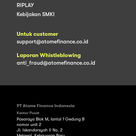
RIPLAY
Kebijakan SMKI
Untuk customer
support@atomefinance.co.id
Laporan Whistleblowing
anti_fraud@atomefinance.co.id
PT Atome Finance Indonesia
Kantor Pusat
Pasaraya Blok M, lantai 1 Gedung B
nomor unit 2
Jl. Iskandarsyah II No. 2
Melawai, Kebayoran Baru