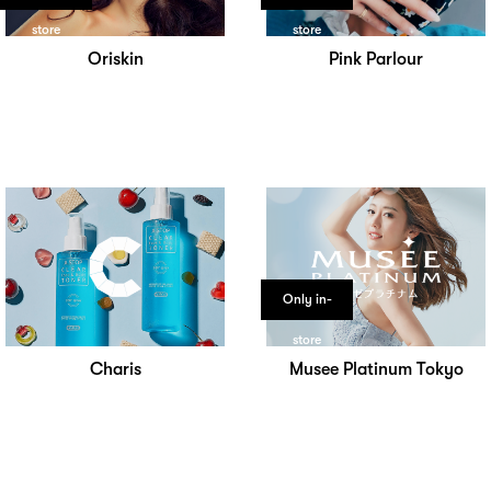
store
store
Oriskin
Pink Parlour
Only in-
store
Charis
Musee Platinum Tokyo