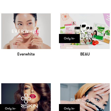
Only in-
store
Everwhite
BEAU
Only in-
Only in-