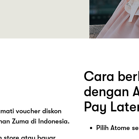
Cara ber
dengan A
Pay Late
mati voucher diskon
nan Zuma di Indonesia.
Pilih Atome 
 store atau bayar