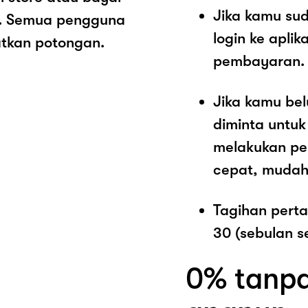
Jika kamu sud
ut. Semua pengguna
login ke aplik
atkan potongan.
pembayaran.
Jika kamu be
diminta untu
melakukan p
cepat, mudah
Tagihan pert
30 (sebulan s
0% tanpa