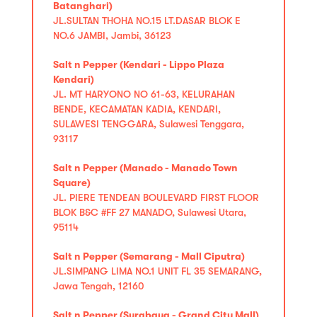
Batanghari)
JL.SULTAN THOHA NO.15 LT.DASAR BLOK E
NO.6 JAMBI, Jambi, 36123
Salt n Pepper (Kendari - Lippo Plaza
Kendari)
JL. MT HARYONO NO 61-63, KELURAHAN
BENDE, KECAMATAN KADIA, KENDARI,
SULAWESI TENGGARA, Sulawesi Tenggara,
93117
Salt n Pepper (Manado - Manado Town
Square)
JL. PIERE TENDEAN BOULEVARD FIRST FLOOR
BLOK B&C #FF 27 MANADO, Sulawesi Utara,
95114
Salt n Pepper (Semarang - Mall Ciputra)
JL.SIMPANG LIMA NO.1 UNIT FL 35 SEMARANG,
Jawa Tengah, 12160
Salt n Pepper (Surabaya - Grand City Mall)