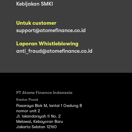
Kebijakan SMKI
Untuk customer
support@atomefinance.co.id
Laporan Whistleblowing
anti_fraud@atomefinance.co.id
PT Atome Finance Indonesia
Kantor Pusat
Pasaraya Blok M, lantai 1 Gedung B
nomor unit 2
Jl. Iskandarsyah II No. 2
Melawai, Kebayoran Baru
Jakarta Selatan 12160