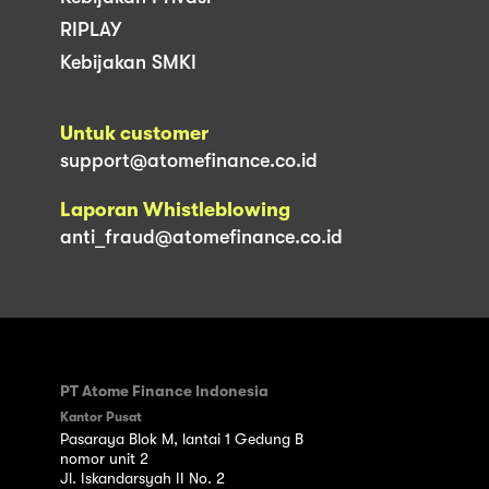
RIPLAY
Kebijakan SMKI
Untuk customer
support@atomefinance.co.id
Laporan Whistleblowing
anti_fraud@atomefinance.co.id
PT Atome Finance Indonesia
Kantor Pusat
Pasaraya Blok M, lantai 1 Gedung B
nomor unit 2
Jl. Iskandarsyah II No. 2