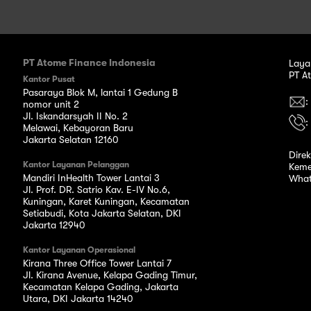
PT Atome Finance Indonesia
Laya
PT A
Kantor Pusat
Pasaraya Blok M, lantai 1 Gedung B
:
nomor unit 2
Jl. Iskandarsyah II No. 2
:
Melawai, Kebayoran Baru
Jakarta Selatan 12160
Dire
Kantor Layanan Pelanggan
Keme
Mandiri InHealth Tower Lantai 3
What
Jl. Prof. DR. Satrio Kav. E-IV No.6,
Kuningan, Karet Kuningan, Kecamatan
Setiabudi, Kota Jakarta Selatan, DKI
Jakarta 12940
Kantor Layanan Operasional
Kirana Three Office Tower Lantai 7
Jl. Kirana Avenue, Kelapa Gading Timur,
Kecamatan Kelapa Gading, Jakarta
Utara, DKI Jakarta 14240