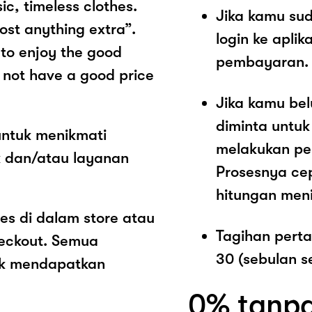
ic, timeless clothes.
Jika kamu sud
ost anything extra”.
login ke aplik
 to enjoy the good
pembayaran.
d not have a good price
Jika kamu be
diminta untu
untuk menikmati
melakukan pe
k dan/atau layanan
Prosesnya ce
hitungan meni
es di dalam store atau
Tagihan pert
heckout. Semua
30 (sebulan s
ak mendapatkan
0% tanpa