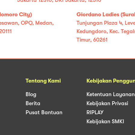
Jakarta 12310, DKI Jakarta, 12310
domoro City)
Giordano Ladies (Sura
, Kesawan, OPQ, Medan,
Tunjungan Plaza 4, Leve
20111
Kedungdoro, Kec. Tegal
Timur, 60261
Tentang Kami
Kebijakan Penggu
Blog
Ketentuan Layanan
Berita
Kebijakan Privasi
Pusat Bantuan
RIPLAY
Kebijakan SMKI