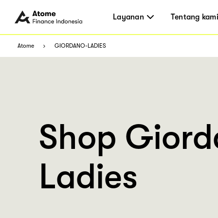
Layanan
Tentang kam
Atome
GIORDANO-LADIES
Shop Giord
Ladies