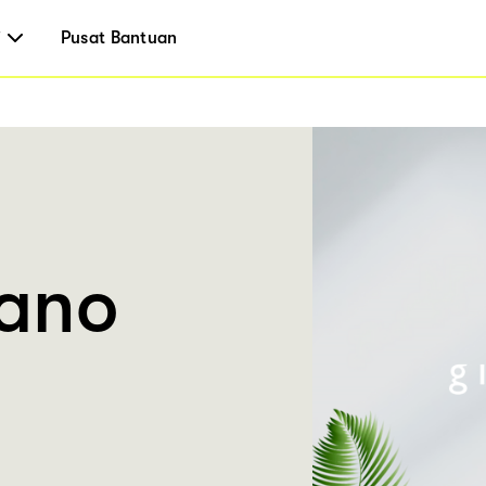
i
Pusat Bantuan
ano