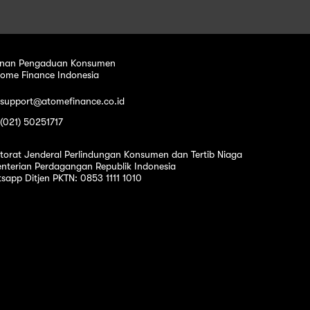
nan Pengaduan Konsumen
tome Finance Indonesia
 support@atomefinance.co.id
 (021) 50251717
ktorat Jenderal Perlindungan Konsumen dan Tertib Niaga
nterian Perdagangan Republik Indonesia
sapp Ditjen PKTN: 0853 1111 1010