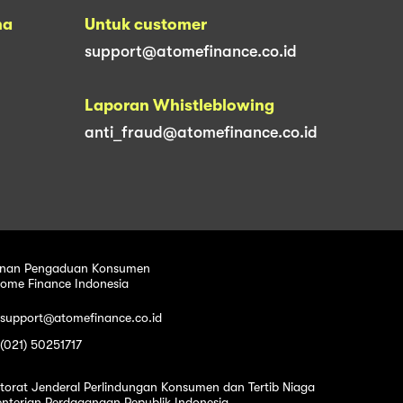
na
Untuk customer
support@atomefinance.co.id
Laporan Whistleblowing
anti_fraud@atomefinance.co.id
nan Pengaduan Konsumen
tome Finance Indonesia
 support@atomefinance.co.id
 (021) 50251717
ktorat Jenderal Perlindungan Konsumen dan Tertib Niaga
nterian Perdagangan Republik Indonesia