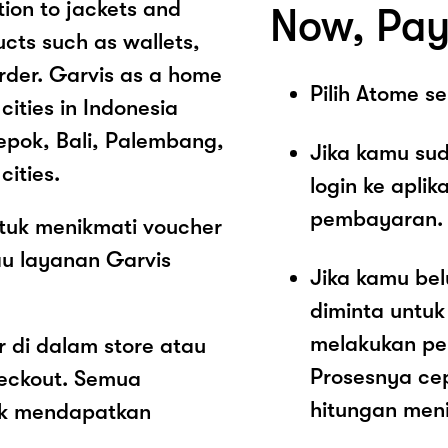
tion to jackets and
Now, Pay
ucts such as wallets,
order. Garvis as a home
Pilih Atome 
cities in Indonesia
epok, Bali, Palembang,
Jika kamu sud
cities.
login ke aplik
pembayaran.
tuk menikmati voucher
au layanan Garvis
Jika kamu be
diminta untu
melakukan pe
 di dalam store atau
Prosesnya ce
heckout. Semua
hitungan meni
ak mendapatkan