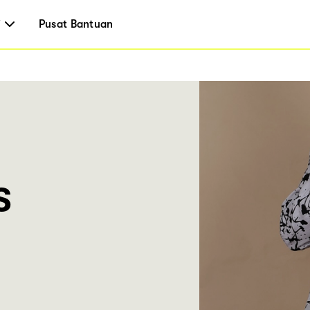
i
Pusat Bantuan
s