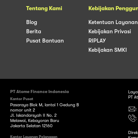
Tentang Kami
Kebijakan Penggu
Blog
Ketentuan Layanan
Berita
Kebijakan Privasi
Pusat Bantuan
RIPLAY
Kebijakan SMKI
PT Atome Finance Indonesia
Laya
PT A
Kantor Pusat
Pasaraya Blok M, lantai 1 Gedung B
:
nomor unit 2
Jl. Iskandarsyah II No. 2
:
Melawai, Kebayoran Baru
Jakarta Selatan 12160
Dire
Kantor Layanan Pelanggan
Keme