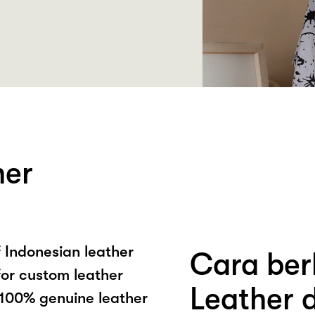
her
f Indonesian leather
Cara ber
for custom leather
Leather 
100% genuine leather