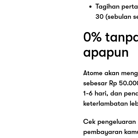
Tagihan pert
30 (sebulan s
0% tanpa
apapun
Atome akan meng
sebesar Rp 50.00
1-6 hari, dan pe
keterlambatan lebi
Cek pengeluaran 
pembayaran kamu 