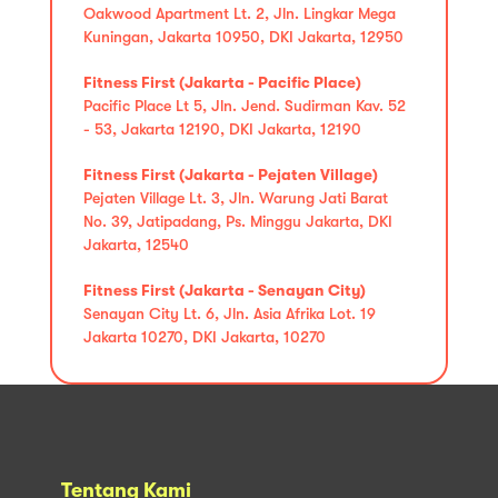
Oakwood Apartment Lt. 2, Jln. Lingkar Mega
Kuningan, Jakarta 10950, DKI Jakarta, 12950
Fitness First (Jakarta - Pacific Place)
Pacific Place Lt 5, Jln. Jend. Sudirman Kav. 52
- 53, Jakarta 12190, DKI Jakarta, 12190
Fitness First (Jakarta - Pejaten Village)
Pejaten Village Lt. 3, Jln. Warung Jati Barat
No. 39, Jatipadang, Ps. Minggu Jakarta, DKI
Jakarta, 12540
Fitness First (Jakarta - Senayan City)
Senayan City Lt. 6, Jln. Asia Afrika Lot. 19
Jakarta 10270, DKI Jakarta, 10270
Tentang Kami