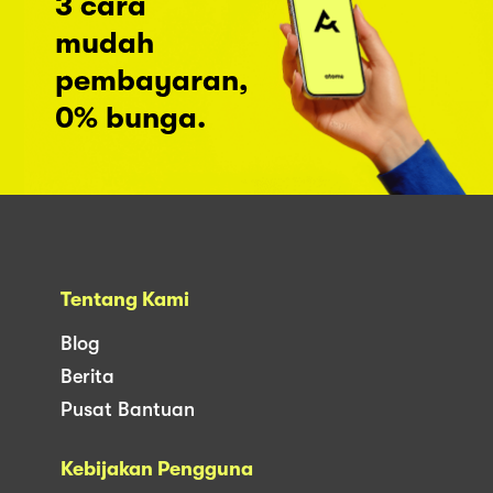
3 cara
mudah
pembayaran,
0% bunga.
Tentang Kami
Blog
Berita
Pusat Bantuan
Kebijakan Pengguna