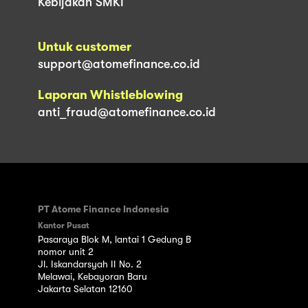
Kebijakan SMKI
Untuk customer
support@atomefinance.co.id
Laporan Whistleblowing
anti_fraud@atomefinance.co.id
PT Atome Finance Indonesia
Kantor Pusat
Pasaraya Blok M, lantai 1 Gedung B
nomor unit 2
Jl. Iskandarsyah II No. 2
Melawai, Kebayoran Baru
Jakarta Selatan 12160