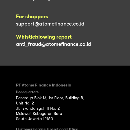
For shoppers
support@atomefinance.co.id
Whistleblowing report
anti_fraud@atomefinance.co.id
PT Atome Finance Indonesia
Headquarters
Pasaraya Blok M, 1st Floor, Building B,
Unit No. 2
Jl. Iskandarsyah II No. 2
Melawai, Kebayoran Baru
South Jakarta 12160
Customer Service Operational Office