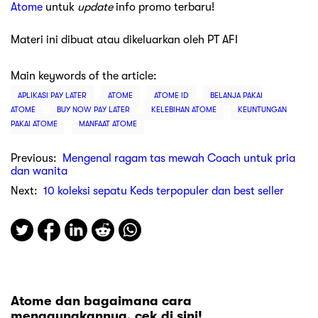
Atome
untuk
update
info promo terbaru!
Materi ini dibuat atau dikeluarkan oleh PT AFI
Main keywords of the article:
APLIKASI PAY LATER
ATOME
ATOME ID
BELANJA PAKAI
ATOME
BUY NOW PAY LATER
KELEBIHAN ATOME
KEUNTUNGAN
PAKAI ATOME
MANFAAT ATOME
Previous:
Mengenal ragam tas mewah Coach untuk pria
dan wanita
Next:
10 koleksi sepatu Keds terpopuler dan best seller
Atome dan bagaimana cara
menggunakannya, cek di sini!