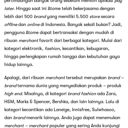
pertimbangan banyak orang sebelum memilih aplikasi
pay
later.
Hingga saat ini Atome telah bekerjasama dengan
lebih dari 500
brand
yang memiliki 5.500
store
secara
offline
dan
online
di Indonesia. Banyak sekali bukan? Jadi,
pengguna Atome dapat bertransaksi dengan mudah di
ribuan
merchant
favorit dari berbagai kategori. Mulai dari
kategori elektronik,
fashion,
kecantikan, kebugaran,
hingga perlengkapan rumah tangga dan kebutuhan gaya
hidup lainnya.
Apalagi, dari ribuan
merchant
tersebut merupakan
brand –
brand
ternama dunia yang menyediakan produk – produk
high end.
Misalnya, di kategori
brand fashion
ada Zara,
H&M, Marks & Spencer, Bershka, dan lain lainnya. Lalu di
kategori kecantikan ada Laneige, Innisfree, Sulwhasoo,
dan
brand
menarik lainnya. Anda juga dapat menemukan
merchant – merchant
populer yang sering Anda kunjungi