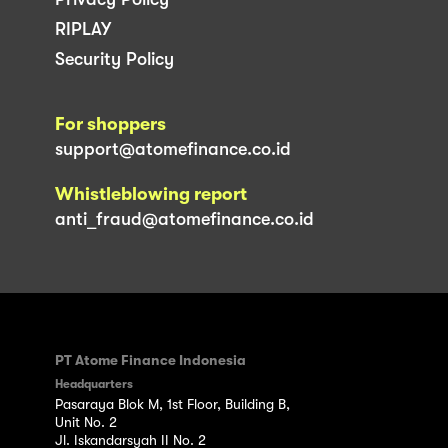
RIPLAY
Security Policy
For shoppers
support@atomefinance.co.id
Whistleblowing report
anti_fraud@atomefinance.co.id
PT Atome Finance Indonesia
Headquarters
Pasaraya Blok M, 1st Floor, Building B,
Unit No. 2
Jl. Iskandarsyah II No. 2