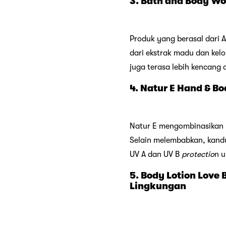
3. Bath and Body W
Produk yang berasal dari Am
dari ekstrak madu dan kelo
juga terasa lebih kencang 
4. Natur E Hand & B
Natur E mengombinasikan m
Selain melembabkan, kandu
UV A dan UV B
protectio
n u
5. Body Lotion Lov
Lingkungan