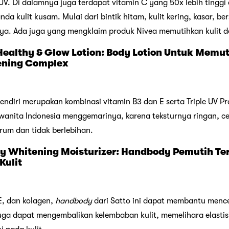
r UV. Di dalamnya juga terdapat vitamin C yang 50x lebih tinggi
da kulit kusam. Mulai dari bintik hitam, kulit kering, kasar, bers
ya. Ada juga yang mengklaim produk Nivea memutihkan kulit d
Healthy & Glow Lotion: Body Lotion Untuk Memu
ening Complex
endiri merupakan kombinasi vitamin B3 dan E serta Triple UV P
wanita Indonesia menggemarinya, karena teksturnya ringan, ce
rum dan tidak berlebihan.
dy Whitening Moisturizer: Handbody Pemutih Te
Kulit
E, dan kolagen,
handbody
dari Satto ini dapat membantu mence
uga dapat mengembalikan kelembaban kulit, memelihara elastisi