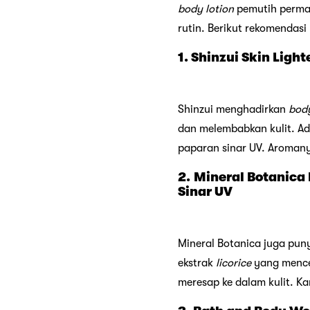
body lotion
pemutih perma
rutin. Berikut rekomendasi
1. Shinzui Skin Lig
Shinzui menghadirkan
body
dan melembabkan kulit. Ad
paparan sinar UV. Aromany
2.
Mineral Botanica 
Sinar UV
Mineral Botanica juga pu
ekstrak
licorice
yang menc
meresap ke dalam kulit. K