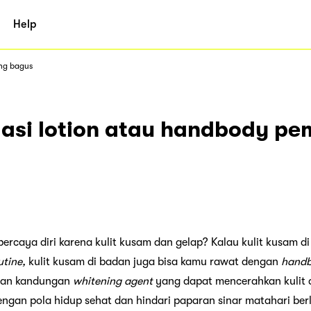
Help
ang bagus
asi lotion atau handbody pe
ercaya diri karena kulit kusam dan gelap? Kalau kulit kusam d
utine,
kulit kusam di badan juga bisa kamu rawat dengan
hand
an kandungan
whitening agent
yang dapat mencerahkan kuli
dengan pola hidup sehat dan hindari paparan sinar matahari ber