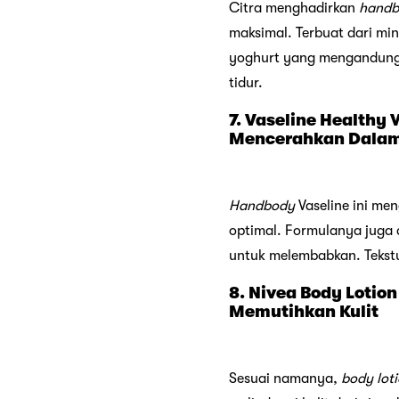
Citra menghadirkan
handb
maksimal. Terbuat dari mi
yoghurt yang mengandun
tidur.
7. Vaseline Healthy
Mencerahkan Dalam
Handbody
Vaseline ini m
optimal. Formulanya juga
untuk melembabkan. Tekstu
8. Nivea Body Lotio
Memutihkan Kulit
Sesuai namanya,
body lot