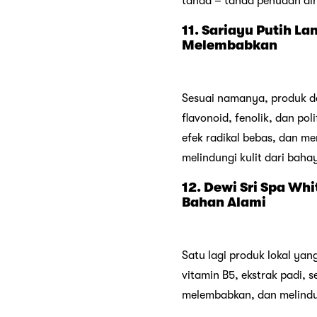
tanda – tanda penuaan dini
11. Sariayu Putih L
Melembabkan
Sesuai namanya, produk d
flavonoid, fenolik, dan p
efek radikal bebas, dan m
melindungi kulit dari baha
12. Dewi Sri Spa Wh
Bahan Alami
Satu lagi produk lokal yan
vitamin B5, ekstrak padi,
melembabkan, dan melindun