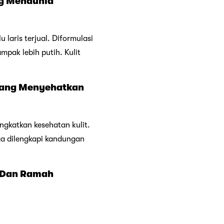
ng Mendunia
 laris terjual. Diformulasi
pak lebih putih. Kulit
E Yang Menyehatkan
ngkatkan kesehatan kulit.
ga dilengkapi kandungan
n Dan Ramah