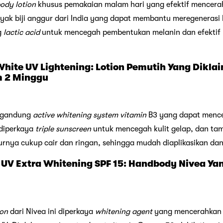
ody lotion
khusus pemakaian malam hari yang efektif mencerah
nyak biji anggur dari India yang dapat membantu meregenerasi 
g
lactic acid
untuk mencegah pembentukan melanin dan efektif 
 White UV Lightening: Lotion Pemutih Yang Dik
 2 Minggu
engandung
active whitening system
vitamin
B3 yang dapat mence
 diperkaya
triple sunscreen
untuk mencegah kulit gelap, dan t
rnya cukup cair dan ringan, sehingga mudah diaplikasikan dan 
n UV Extra Whitening SPF 15: Handbody Nivea Ya
ion
dari Nivea ini diperkaya
whitening agent
yang mencerahkan 