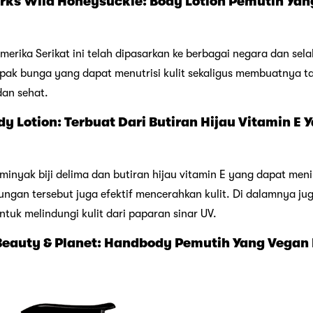
orks Wild Honeysuckle: Body Lotion Pemutih Ya
erika Serikat ini telah dipasarkan ke berbagai negara dan selalu
pak bunga yang dapat menutrisi kulit sekaligus membuatnya tam
dan sehat.
ody Lotion: Terbuat Dari Butiran Hijau Vitamin 
inyak biji delima dan butiran hijau vitamin E yang dapat meni
ngan tersebut juga efektif mencerahkan kulit. Di dalamnya ju
ntuk melindungi kulit dari paparan sinar UV.
e Beauty & Planet: Handbody Pemutih Yang Vega