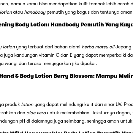
nen, namun kamu bisa mendapatkan kulit tampak lebih cerah
lotion
atau
handbody
pemutih yang bagus dan tentunya aman u
htening Body Lotion: Handbody Pemutih Yang Kay
 lotion
yang terbuat dari bahan alami
herba matsu oil
Jepang 
a juga kandungan vitamin C dan E yang dapat memperbaiki dan 
a wangi dan terasa menyegarkan jika dipakai.
Hand & Body Lotion Berry Blossom: Mampu Melin
nya produk
lotion
yang dapat melindungi kulit dari sinar UV. Prod
erahkan dan
aloe vera
untuk melembabkan. Teksturnya ringan, t
andungan pH di dalamnya juga seimbang, sehingga aman untuk 