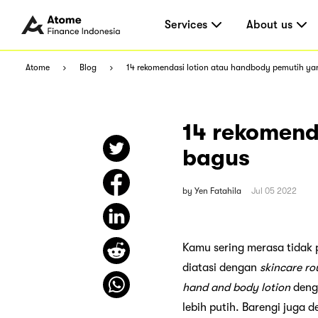
Services
About us
Atome
Blog
14 rekomendasi lotion atau handbody pemutih y
14 rekomend
bagus
by
Yen Fatahila
Jul 05 2022
Kamu sering merasa tidak p
diatasi dengan
skincare ro
hand and body lotion
deng
lebih putih. Barengi juga 