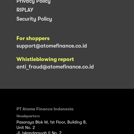
Privacy Policy
RIPLAY
Security Policy
For shoppers
support@atomefinance.co.id
Whistleblowing report
anti_fraud@atomefinance.co.id
PT Atome Finance Indonesia
Headquarters
Pasaraya Blok M, 1st Floor, Building B,
Unit No. 2
Jl. Iskandarsyah II No. 2