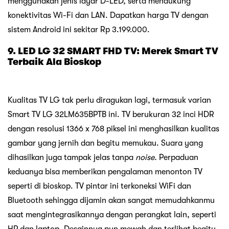
menggunakan jenis layar D-LED, serta mendukung
konektivitas Wi-Fi dan LAN. Dapatkan harga TV dengan
sistem Android ini sekitar Rp 3.199.000.
9. LED LG 32 SMART FHD TV: Merek Smart TV
Terbaik Ala Bioskop
Kualitas TV LG tak perlu diragukan lagi, termasuk varian
Smart TV LG 32LM635BPTB ini. TV berukuran 32 inci HDR
dengan resolusi 1366 x 768 piksel ini menghasilkan kualitas
gambar yang jernih dan begitu memukau. Suara yang
dihasilkan juga tampak jelas tanpa
noise.
Perpaduan
keduanya bisa memberikan pengalaman menonton TV
seperti di bioskop. TV pintar ini terkoneksi WiFi dan
Bluetooth sehingga dijamin akan sangat memudahkanmu
saat mengintegrasikannya dengan perangkat lain, seperti
HP dan laptop. Desainnya pun mewah dan terlihat begitu